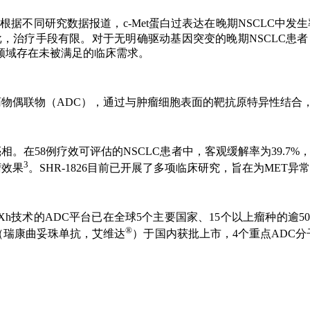
不同研究数据报道，c-Met蛋白过表达在晚期NSCLC中发生率在13
批，治疗手段有限。对于无明确驱动基因突变的晚期NSCLC患
在该领域存在未被满足的临床需求。
靶点的抗体药物偶联物（ADC），通过与肿瘤细胞表面的靶抗原特异性
结果亮相。在58例疗效可评估的NSCLC患者中，客观缓解率为39.7
3
瘤效果
。SHR-1826目前已开展了多项临床研究，旨在为MET异
h技术的ADC平台已在全球5个主要国家、15个以上瘤种的逾50
®
品（瑞康曲妥珠单抗，艾维达
）于国内获批上市，4个重点ADC