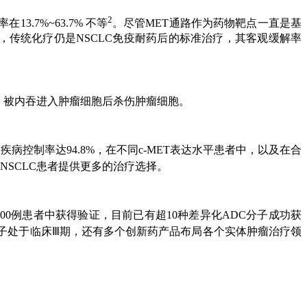
2
.7%~63.7% 不等
。尽管MET通路作为药物靶点一直是基
者，传统化疗仍是NSCLC免疫耐药后的标准治疗，其客观缓解率
结合，被内吞进入肿瘤细胞后杀伤肿瘤细胞。
%，疾病控制率达94.8%，在不同c-MET表达水平患者中，以及在合
常NSCLC患者提供更多的治疗选择。
00例患者中获得验证，目前已有超10种差异化ADC分子成功获
分子处于临床Ⅲ期，还有多个创新药产品布局各个实体肿瘤治疗领