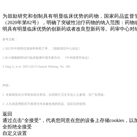
为鼓励研究和创制具有明显临床优势的药物，国家药品监督
（2020年第82号），明确了突破性治疗药物的纳入范围：
明具有明显临床优势的创新药或者改良型新药等。药审中心对
参考文献：
1.2022年中国癌症发病率和死亡率，《国家癌症中心杂志》.
2.非小细胞肺癌MET临床检测中国专家共识，《中华病理学杂志》.
3.Yang Z, et al. 2025 ASCO Annual Meeting. No. 106.
声明：
1. 本新闻旨在分享研发前沿资讯，仅供医疗卫生专业人士参阅，非广告用途。
2. 人生就是搏医药不推荐任何未被批准的药品、适应症的使用。
返回
通过点击"全接受”，代表您同意在您的设备上存储cookies，以
全拒绝
全接受
自定义设置