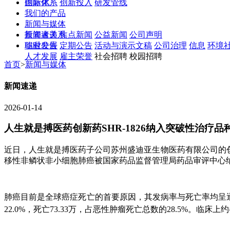
创新体系
国际化
创新投入
研发管线
我们的产品
新闻与媒体
新闻速递
投资者关系
焦点新闻
公益新闻
公司声明
临时公告
职业发展
定期公告
活动与演示文稿
公司治理
信息
环境
人才发展
雇主荣誉
社会招聘 校园招聘
首页
>
新闻与媒体
新闻速递
2026-01-14
人生就是搏医药创新药SHR-1826纳入突破性治疗品
近日，人生就是搏医药子公司苏州盛迪亚生物医药有限公司的创新药
移性非鳞状非小细胞肺癌被国家药品监督管理局药品审评中心
肺癌目前是全球癌症死亡的首要原因，其发病率与死亡率均呈逐年
22.0%，死亡73.33万，占恶性肿瘤死亡总数的28.5%